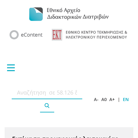
A-
A0
A+
|
EN