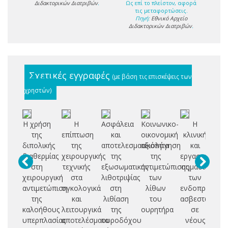
Διδακτορικών Διατριβών
.
Ως επί το πλείστον, αφορά
τις μεταφορτώσεις.
Πηγή:
Εθνικό Αρχείο
Διδακτορικών Διατριβών
.
Σχετικές εγγραφές
(με βάση τις επισκέψεις των
χρηστών)
Η χρήση
Η
Ασφάλεια
Κοινωνικο-
Η
Αν
της
επίπτωση
και
οικονομική
κλινική
διπολικής
της
αποτελεσματικότητα
αξιολόγηση
και
M
διαθερμίας
χειρουργικής
της
της
εργαστηριακή
ge
στη
τεχνικής
εξωσωματικής
αντιμετώπισης
σημασία
χειρουργική
στα
λιθοτριψίας
των
των
πλ
αντιμετώπιση
ογκολογικά
στη
λίθων
ενδοπροστατ
ο
της
και
λιθίαση
του
ασβεστώσεω
καλοήθους
λειτουργικά
της
ουρητήρα
σε
Ε
υπερπλασίας
αποτελέσματα
ουροδόχου
νέους