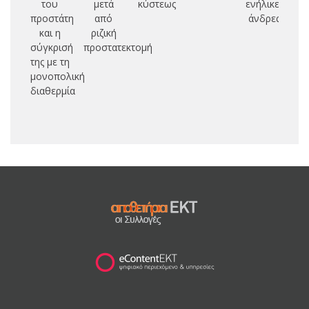
του
μετά
κύστεως
ενήλικες
προστάτη
από
άνδρες
και η
ριζική
σύγκρισή
προστατεκτομή
της με τη
μονοπολική
διαθερμία