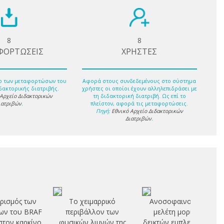
8
8
ΦΟΡΤΩΣΕΙΣ
ΧΡΗΣΤΕΣ
ο των μεταφορτώσων του
Αφορά στους συνδεδεμένους στο σύστημα
δακτορικής διατριβής.
χρήστες οι οποίοι έχουν αλληλεπιδράσει με
 Αρχείο Διδακτορικών
τη διδακτορική διατριβή. Ως επί το
ιατριβών
.
πλείστον, αφορά τις μεταφορτώσεις.
Πηγή:
Εθνικό Αρχείο Διδακτορικών
Διατριβών
.
ρισμός των
Το χειμαρρικό
Ανοσοφαινοτυπική
ων του BRAF
περιβάλλον των
μελέτη μοριακών
στον καρκίνο
φυσικών λιμνών της
δεικτών εμπλεκόμενων