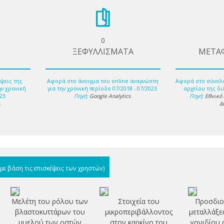
0
ΞΕΦΥΛΛΙΣΜΑΤΑ
ΜΕΤΑ
ψεις της
Αφορά στο άνοιγμα του online αναγνώστη
Αφορά στο σύνολ
ην χρονική
για την χρονική περίοδο 07/2018 - 07/2023.
αρχείου της δι
23.
Πηγή:
Google Analytics
.
Πηγή:
Εθνικό
s
.
Δ
(με βάση τις επισκέψεις των χρηστών)
Μελέτη του ρόλου των
Στοιχεία του
Προσδιο
βλαστοκυττάρων του
μικροπεριβάλλοντος
μεταλλάξε
μυελού των οστών
στον καρκίνο του
γονιδίου 