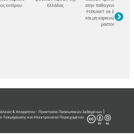
ος εντέρου
Ελλάδας
στην παθογενετική οδό
ΡΙ3Κ/ΑΚΤ σε διηθητικά
και μη καρκινώματα του
μαστού