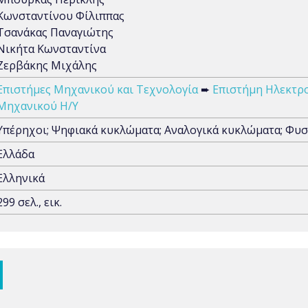
Κωνσταντίνου Φίλιππας
Τσανάκας Παναγιώτης
Νικήτα Κωνσταντίνα
Ζερβάκης Μιχάλης
Επιστήμες Μηχανικού και Τεχνολογία
➨
Επιστήμη Ηλεκτρ
Μηχανικού Η/Υ
Υπέρηχοι; Ψηφιακά κυκλώματα; Αναλογικά κυκλώματα; Φυσ
Ελλάδα
Ελληνικά
299 σελ., εικ.