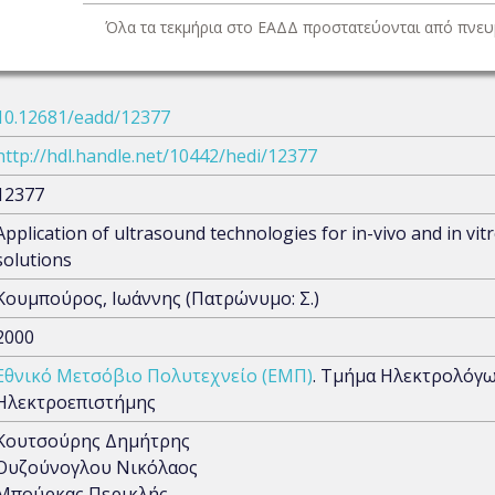
Όλα τα τεκμήρια στο ΕΑΔΔ προστατεύονται από πνευμ
10.12681/eadd/12377
http://hdl.handle.net/10442/hedi/12377
12377
Application of ultrasound technologies for in-vivo and in vit
solutions
Κουμπούρος, Ιωάννης (Πατρώνυμο: Σ.)
2000
Εθνικό Μετσόβιο Πολυτεχνείο (ΕΜΠ)
. Τμήμα Ηλεκτρολόγ
Ηλεκτροεπιστήμης
Κουτσούρης Δημήτρης
Ουζούνογλου Νικόλαος
Μπούρκας Περικλής