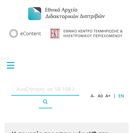
A-
A0
A+
|
EN