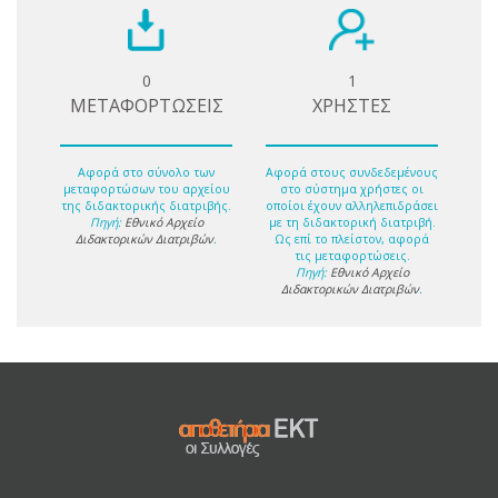
0
1
ΜΕΤΑΦΟΡΤΩΣΕΙΣ
ΧΡΗΣΤΕΣ
Αφορά στο σύνολο των
Αφορά στους συνδεδεμένους
μεταφορτώσων του αρχείου
στο σύστημα χρήστες οι
της διδακτορικής διατριβής.
οποίοι έχουν αλληλεπιδράσει
Πηγή:
Εθνικό Αρχείο
με τη διδακτορική διατριβή.
Διδακτορικών Διατριβών
.
Ως επί το πλείστον, αφορά
τις μεταφορτώσεις.
Πηγή:
Εθνικό Αρχείο
Διδακτορικών Διατριβών
.