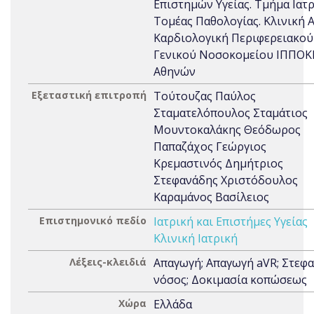
Επιστημών Υγείας. Τμήμα Ιατρ
Τομέας Παθολογίας. Κλινική Α
Καρδιολογική Περιφερειακού
Γενικού Νοσοκομείου ΙΠΠΟΚ
Αθηνών
Εξεταστική επιτροπή
Τούτουζας Παύλος
Σταματελόπουλος Σταμάτιος
Μουντοκαλάκης Θεόδωρος
Παπαζάχος Γεώργιος
Κρεμαστινός Δημήτριος
Στεφανάδης Χριστόδουλος
Καραμάνος Βασίλειος
Επιστημονικό πεδίο
Ιατρική και Επιστήμες Υγείας
Κλινική Ιατρική
Λέξεις-κλειδιά
Απαγωγή; Απαγωγή aVR; Στεφα
νόσος; Δοκιμασία κοπώσεως
Χώρα
Ελλάδα