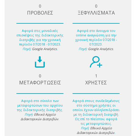
0
0
ΠΡΟΒΟΛΕΣ
ΞΕΦΥΛΛΙΣΜΑΤΑ
Αφορά στις μοναδικές
Αφορά στο άνοιγμα του
επισκέψεις της διδακτορικής
online αναγνώστη για την
διατριβής για την χρονική
χρονική περίοδο 07/2018 -
περίοδο 07/2018 - 07/2023.
07/2023.
Πηγή:
Google Analytics
.
Πηγή:
Google Analytics
.
0
1
ΜΕΤΑΦΟΡΤΩΣΕΙΣ
ΧΡΗΣΤΕΣ
Αφορά στο σύνολο των
Αφορά στους συνδεδεμένους
μεταφορτώσων του αρχείου
στο σύστημα χρήστες οι
της διδακτορικής διατριβής.
οποίοι έχουν αλληλεπιδράσει
Πηγή:
Εθνικό Αρχείο
με τη διδακτορική διατριβή.
Διδακτορικών Διατριβών
.
Ως επί το πλείστον, αφορά
τις μεταφορτώσεις.
Πηγή:
Εθνικό Αρχείο
Διδακτορικών Διατριβών
.