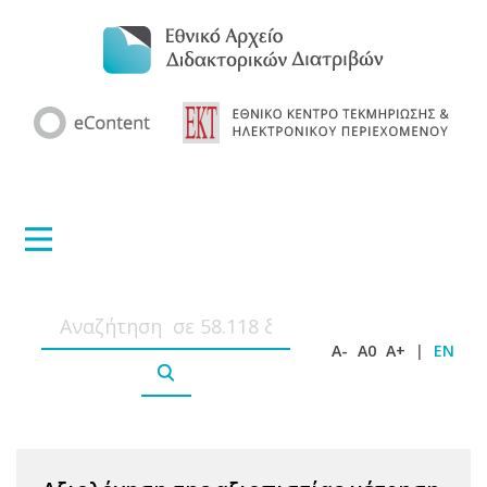
A-
A0
A+
|
EN