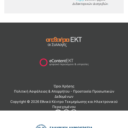
Διδακτορικών Διατριβών
.