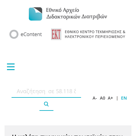
A-
A0
A+
|
EN