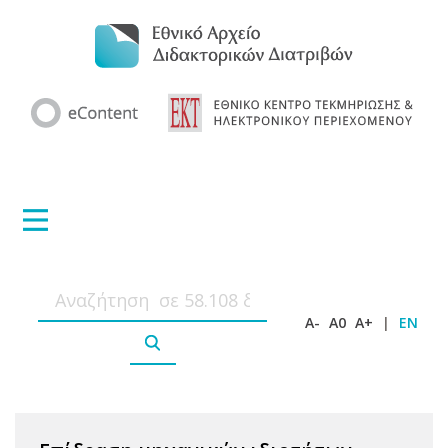
A-
A0
A+
|
EN