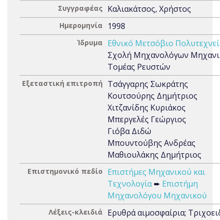
Συγγραφέας
Καλιακάτσος, Χρήστος
Ημερομηνία
1998
Ίδρυμα
Εθνικό Μετσόβιο Πολυτεχνεί
Σχολή Μηχανολόγων Μηχανι
Τομέας Ρευστών
Εξεταστική επιτροπή
Τσάγγαρης Σωκράτης
Κουτσούρης Δημήτριος
Χιτζανίδης Κυριάκος
Μπεργελές Γεώργιος
Γιόβα Διδώ
Μπουντούβης Ανδρέας
Μαθιουλάκης Δημήτριος
Επιστημονικό πεδίο
Επιστήμες Μηχανικού και
Τεχνολογία
➨
Επιστήμη
Μηχανολόγου Μηχανικού
Λέξεις-κλειδιά
Ερυθρά αιμοσφαίρια; Τριχοει