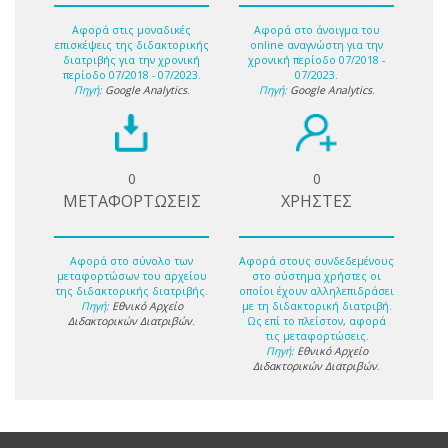
Αφορά στις μοναδικές
Αφορά στο άνοιγμα του
επισκέψεις της διδακτορικής
online αναγνώστη για την
διατριβής για την χρονική
χρονική περίοδο 07/2018 -
περίοδο 07/2018 - 07/2023.
07/2023.
Πηγή:
Google Analytics
.
Πηγή:
Google Analytics
.
0
0
ΜΕΤΑΦΟΡΤΩΣΕΙΣ
ΧΡΗΣΤΕΣ
Αφορά στο σύνολο των
Αφορά στους συνδεδεμένους
μεταφορτώσων του αρχείου
στο σύστημα χρήστες οι
της διδακτορικής διατριβής.
οποίοι έχουν αλληλεπιδράσει
Πηγή:
Εθνικό Αρχείο
με τη διδακτορική διατριβή.
Διδακτορικών Διατριβών
.
Ως επί το πλείστον, αφορά
τις μεταφορτώσεις.
Πηγή:
Εθνικό Αρχείο
Διδακτορικών Διατριβών
.