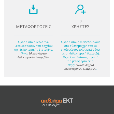
0
0
ΜΕΤΑΦΟΡΤΩΣΕΙΣ
ΧΡΗΣΤΕΣ
Αφορά στο σύνολο των
Αφορά στους συνδεδεμένους
μεταφορτώσων του αρχείου
στο σύστημα χρήστες οι
της διδακτορικής διατριβής.
οποίοι έχουν αλληλεπιδράσει
Πηγή:
Εθνικό Αρχείο
με τη διδακτορική διατριβή.
Διδακτορικών Διατριβών
.
Ως επί το πλείστον, αφορά
τις μεταφορτώσεις.
Πηγή:
Εθνικό Αρχείο
Διδακτορικών Διατριβών
.