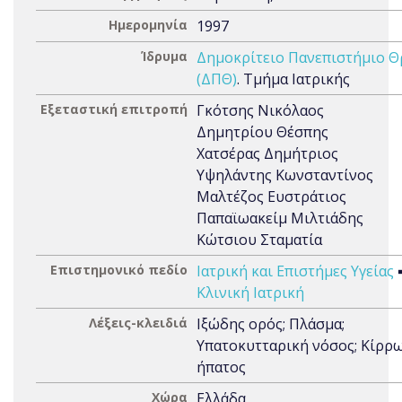
Ημερομηνία
1997
Ίδρυμα
Δημοκρίτειο Πανεπιστήμιο Θ
(ΔΠΘ)
. Τμήμα Ιατρικής
Εξεταστική επιτροπή
Γκότσης Νικόλαος
Δημητρίου Θέσπης
Χατσέρας Δημήτριος
Υψηλάντης Κωνσταντίνος
Μαλτέζος Ευστράτιος
Παπαϊωακείμ Μιλτιάδης
Κώτσιου Σταματία
Επιστημονικό πεδίο
Ιατρική και Επιστήμες Υγείας
Κλινική Ιατρική
Λέξεις-κλειδιά
Ιξώδης ορός; Πλάσμα;
Υπατοκυτταρική νόσος; Κίρρ
ήπατος
Χώρα
Ελλάδα