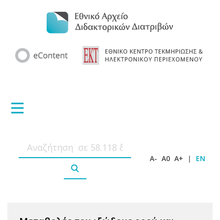
A-
A0
A+
|
EN