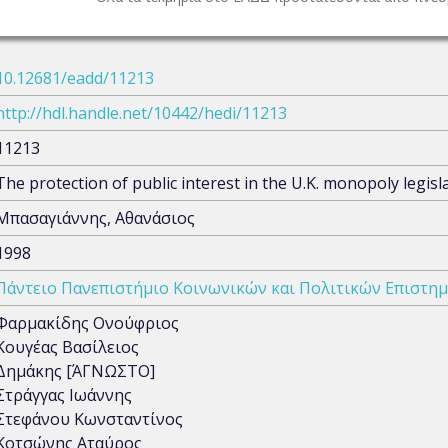
10.12681/eadd/11213
http://hdl.handle.net/10442/hedi/11213
11213
The protection of public interest in the U.K. monopoly legisl
Μπασαγιάννης, Αθανάσιος
1998
Πάντειο Πανεπιστήμιο Κοινωνικών και Πολιτικών Επιστη
Φαρμακίδης Ονούφριος
Κουγέας Βασίλειος
Δημάκης [ΆΓΝΩΣΤΟ]
Στράγγας Ιωάννης
Στεφάνου Κωνσταντίνος
Κοτσώνης Αταύρος