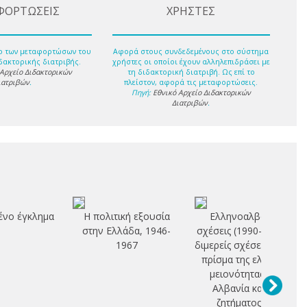
ΦΟΡΤΩΣΕΙΣ
ΧΡΗΣΤΕΣ
ο των μεταφορτώσων του
Αφορά στους συνδεδεμένους στο σύστημα
δακτορικής διατριβής.
χρήστες οι οποίοι έχουν αλληλεπιδράσει με
 Αρχείο Διδακτορικών
τη διδακτορική διατριβή. Ως επί το
ιατριβών
.
πλείστον, αφορά τις μεταφορτώσεις.
Πηγή:
Εθνικό Αρχείο Διδακτορικών
Διατριβών
.
νο έγκλημα
Η πολιτική εξουσία
Ελληνοαλβανικές
στην Ελλάδα, 1946-
σχέσεις (1990-2010): οι
1967
διμερείς σχέσεις υπό το
πρίσμα της ελληνικής
μειονότητας στην
Αλβανία και του
ζητήματος των