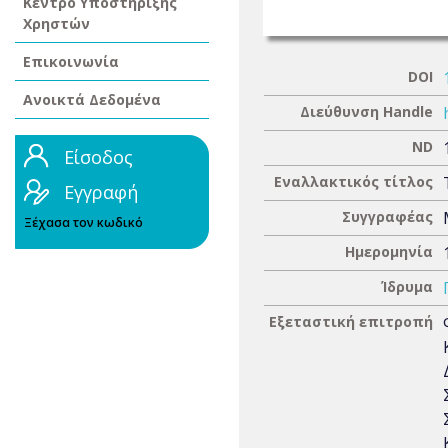
Κέντρο Υποστήριξης
Χρηστών
Επικοινωνία
DOI
Ανοικτά Δεδομένα
Διεύθυνση Handle
ND
Είσοδος
Εναλλακτικός τίτλος
Εγγραφή
Συγγραφέας
Ξέχασα τον κωδικό
Ημερομηνία
Ίδρυμα
Εξεταστική επιτροπή