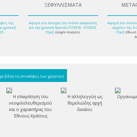
ΞΕΦΥΛΛΙΣΜΑΤΑ
ΜΕΤΑ
ψεις της
Αφορά στο άνοιγμα του online αναγνώστη
Αφορά στο σύνολ
ην χρονική
για την χρονική περίοδο 07/2018 - 07/2023.
αρχείου της δι
23.
Πηγή:
Google Analytics
.
Πηγή:
Εθνικό
s
.
Δ
(με βάση τις επισκέψεις των χρηστών)
Η επικράτηση του
Η αλληλεγγύη ως
Οργανωμέ
νεοφιλελευθερισμού
θεμελιώδης αρχή
ν
και ο χαρακτήρας του
δικαίου
Έθνους-Κράτους