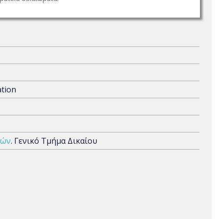
ation
μών
. Γενικό Τμήμα Δικαίου