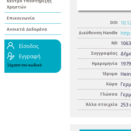
Κέντρο Υποστήριξης
Χρηστών
Επικοινωνία
DOI
10.1
Ανοικτά Δεδομένα
Διεύθυνση Handle
http
ND
1063
Είσοδος
Συγγραφέας
Δήμο
Εγγραφή
Ημερομηνία
1979
Ξέχασα τον κωδικό
Ίδρυμα
Hein
Χώρα
Γερμ
Γλώσσα
Γερμ
Άλλα στοιχεία
253 