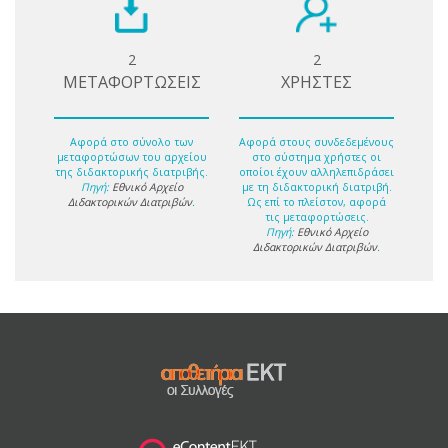
2
2
ΜΕΤΑΦΟΡΤΩΣΕΙΣ
ΧΡΗΣΤΕΣ
Αφορά στο σύνολο των
Αφορά στους συνδεδεμένους
μεταφορτώσων του αρχείου
στο σύστημα χρήστες οι
της διδακτορικής διατριβής.
οποίοι έχουν αλληλεπιδράσει
Πηγή:
Εθνικό Αρχείο
με τη διδακτορική διατριβή.
Διδακτορικών Διατριβών
.
Ως επί το πλείστον, αφορά
τις μεταφορτώσεις.
Πηγή:
Εθνικό Αρχείο
Διδακτορικών Διατριβών
.