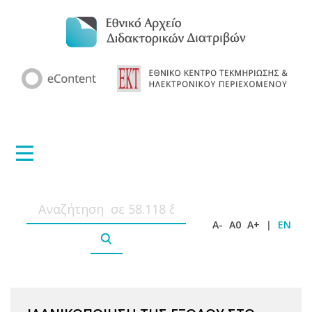
A-
A0
A+
|
EN