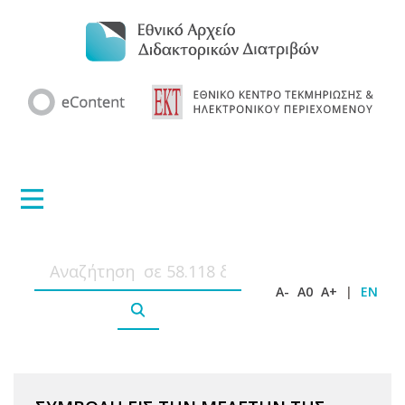
A-
A0
A+
|
EN