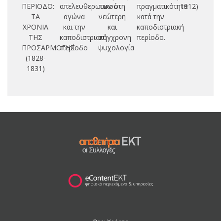
ΠΕΡΙΟΔΟ:
απελευθερωτικού
των στη
πραγματικότητα
1912)
ΤΑ
αγώνα
νεώτερη
κατά την
ΧΡΟΝΙΑ
και την
και
καποδιστριακή
ΤΗΣ
καποδιστριακή
σύγχρονη
περίοδο.
ΠΡΟΣΑΡΜΟΓΗΣ
περίοδο
ψυχολογία
(1828-
1831)