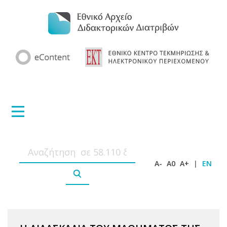
A-
A0
A+
|
EN