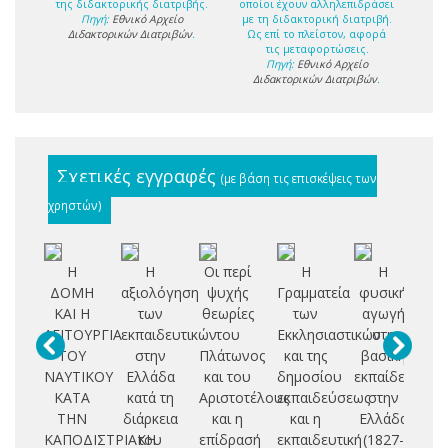
της διδακτορικής διατριβής.
οποίοι έχουν αλληλεπιδράσει
Πηγή:
Εθνικό Αρχείο
με τη διδακτορική διατριβή.
Διδακτορικών Διατριβών
.
Ως επί το πλείστον, αφορά
τις μεταφορτώσεις.
Πηγή:
Εθνικό Αρχείο
Διδακτορικών Διατριβών
.
Σχετικές εγγραφές
(με βάση τις επισκέψεις των
χρηστών)
Η
Η
Οι περί
Η
Η
Πα
ΔΟΜΗ
αξιολόγηση
ψυχής
Γραμματεία
φυσική
ΚΑΙ Η
των
θεωρίες
των
αγωγή
κο
ΛΕΙΤΟΥΡΓΙΑ
εκπαιδευτικών
του
Εκκλησιαστικών
στη
ΤΟΥ
στην
Πλάτωνος
και της
βασική
ΝΑΥΤΙΚΟΥ
Ελλάδα
και του
δημοσίου
εκπαίδευση
πο
ΚΑΤΑ
κατά τη
Αριστοτέλους
εκπαιδεύσεως
στην
τρ
ΤΗΝ
διάρκεια
και η
και η
Ελλάδα
ΚΑΠΟΔΙΣΤΡΙΑΚΗ
του
επίδρασή
εκπαιδευτική
(1827-
Κ