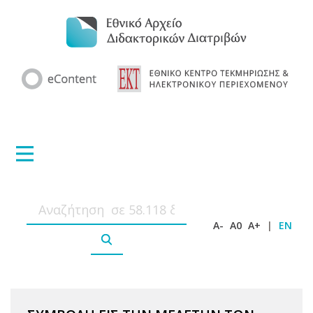
A-
A0
A+
|
EN