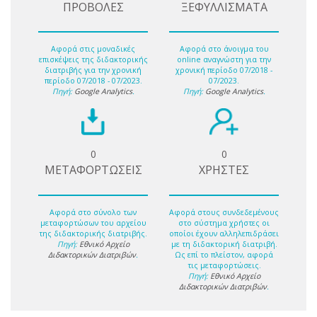
ΠΡΟΒΟΛΕΣ
ΞΕΦΥΛΛΙΣΜΑΤΑ
Αφορά στις μοναδικές
Αφορά στο άνοιγμα του
επισκέψεις της διδακτορικής
online αναγνώστη για την
διατριβής για την χρονική
χρονική περίοδο 07/2018 -
περίοδο 07/2018 - 07/2023.
07/2023.
Πηγή:
Google Analytics
.
Πηγή:
Google Analytics
.
0
0
ΜΕΤΑΦΟΡΤΩΣΕΙΣ
ΧΡΗΣΤΕΣ
Αφορά στο σύνολο των
Αφορά στους συνδεδεμένους
μεταφορτώσων του αρχείου
στο σύστημα χρήστες οι
της διδακτορικής διατριβής.
οποίοι έχουν αλληλεπιδράσει
Πηγή:
Εθνικό Αρχείο
με τη διδακτορική διατριβή.
Διδακτορικών Διατριβών
.
Ως επί το πλείστον, αφορά
τις μεταφορτώσεις.
Πηγή:
Εθνικό Αρχείο
Διδακτορικών Διατριβών
.