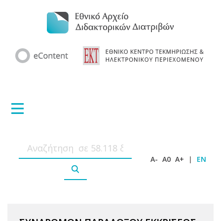
A-
A0
A+
|
EN