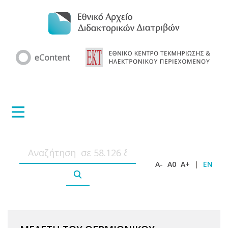
A-
A0
A+
|
EN