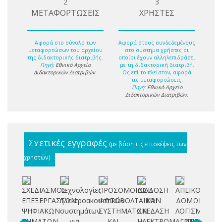
2
3
ΜΕΤΑΦΟΡΤΩΣΕΙΣ
ΧΡΗΣΤΕΣ
Αφορά στο σύνολο των
Αφορά στους συνδεδεμένους
μεταφορτώσων του αρχείου
στο σύστημα χρήστες οι
της διδακτορικής διατριβής.
οποίοι έχουν αλληλεπιδράσει
Πηγή:
Εθνικό Αρχείο
με τη διδακτορική διατριβή.
Διδακτορικών Διατριβών
.
Ως επί το πλείστον, αφορά
τις μεταφορτώσεις.
Πηγή:
Εθνικό Αρχείο
Διδακτορικών Διατριβών
.
Σχετικές εγγραφές
(με βάση τις επισκέψεις των
χρηστών)
ΣΧΕΔΙΑΣΜΟΣ
Τεχνολογίες
ΠΡΟΣΟΜΟΙΩΣΗ
ΔΙΑΔΟΣΗ
ΑΠΕΙΚΟΝΙΣΗ
Α
ΕΠΕΞΕΡΓΑΣΤΩΝ
ηλεκτροακουστικών
ΦΩΤΟΒΟΛΤΑΙΚΩΝ
ΚΑΙ
ΔΟΜΩΝ
ΨΗΦΙΑΚΩΝ
συστημάτων
ΣΥΣΤΗΜΑΤΩΝ
ΣΚΕΔΑΣΗ
ΛΟΓΙΣΜΙΚΟΥ
Ε
ΣΗΜΑΤΩΝ
για
ΚΑΙ
ΗΛΕΚΤΡΟΜΑΓΝΗΤΙΚΩΝ
ΣΕ
Μ