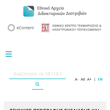
A-
A0
A+
|
EN