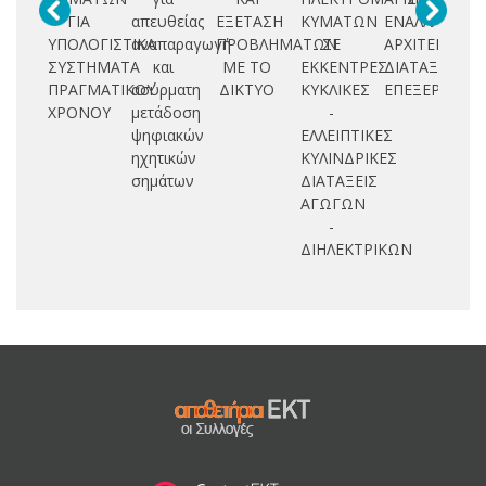
ΓΙΑ
απευθείας
ΕΞΕΤΑΣΗ
ΚΥΜΑΤΩΝ
ΕΝΑΛΛΑΚΤΙΚΕ
Ε
ΥΠΟΛΟΓΙΣΤΙΚΑ
αναπαραγωγή
ΠΡΟΒΛΗΜΑΤΩΝ
ΣΕ
ΑΡΧΙΤΕΚΤΟΝΙ
ΣΥΣΤΗΜΑΤΑ
και
ΜΕ ΤΟ
ΕΚΚΕΝΤΡΕΣ
ΔΙΑΤΑΞΕΩΝ
Ε
ΠΡΑΓΜΑΤΙΚΟΥ
ασύρματη
ΔΙΚΤΥΟ
ΚΥΚΛΙΚΕΣ
ΕΠΕΞΕΡΓΑΣΤ
Π
ΧΡΟΝΟΥ
μετάδοση
-
Χ
ψηφιακών
ΕΛΛΕΙΠΤΙΚΕΣ
ηχητικών
ΚΥΛΙΝΔΡΙΚΕΣ
σημάτων
ΔΙΑΤΑΞΕΙΣ
ΑΓΩΓΩΝ
-
ΔΙΗΛΕΚΤΡΙΚΩΝ