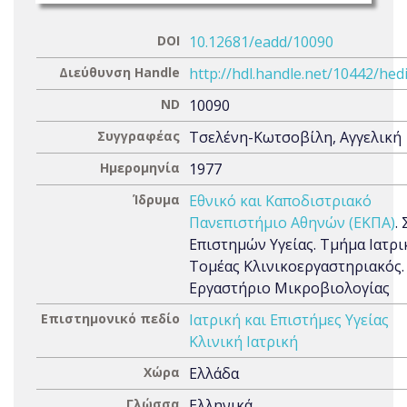
DOI
10.12681/eadd/10090
Διεύθυνση Handle
http://hdl.handle.net/10442/hed
ND
10090
Συγγραφέας
Τσελένη-Κωτσοβίλη, Αγγελική
Ημερομηνία
1977
Ίδρυμα
Εθνικό και Καποδιστριακό
Πανεπιστήμιο Αθηνών (ΕΚΠΑ)
.
Επιστημών Υγείας. Τμήμα Ιατρι
Τομέας Κλινικοεργαστηριακός.
Εργαστήριο Μικροβιολογίας
Επιστημονικό πεδίο
Ιατρική και Επιστήμες Υγείας
Κλινική Ιατρική
Χώρα
Ελλάδα
Γλώσσα
Ελληνικά