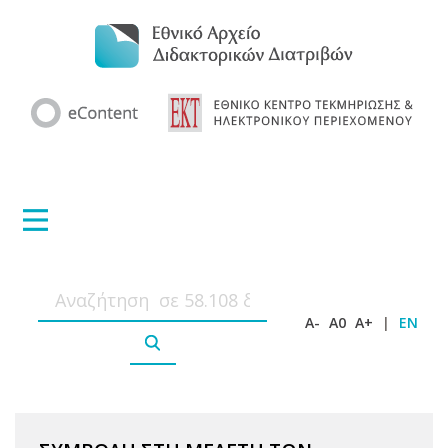
A-
A0
A+
|
EN