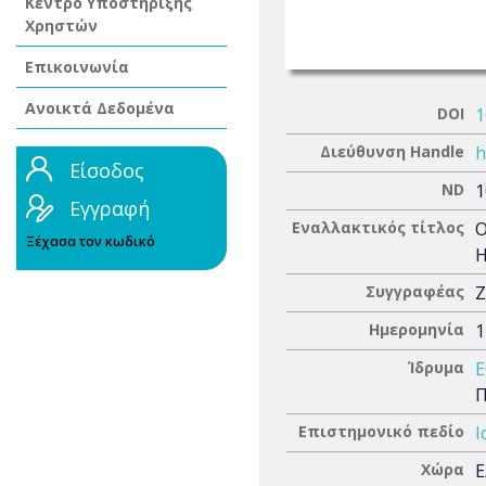
Κέντρο Υποστήριξης
Χρηστών
Επικοινωνία
Ανοικτά Δεδομένα
DOI
1
Διεύθυνση Handle
h
Είσοδος
ND
1
Εγγραφή
Εναλλακτικός τίτλος
O
Ξέχασα τον κωδικό
Συγγραφέας
Ζ
Ημερομηνία
1
Ίδρυμα
Ε
Π
Επιστημονικό πεδίο
Ι
Χώρα
Ε