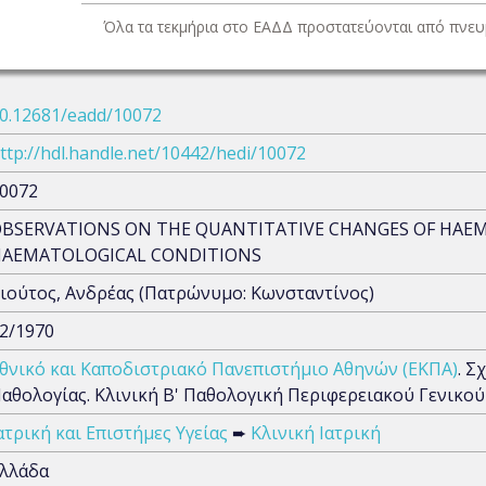
Όλα τα τεκμήρια στο ΕΑΔΔ προστατεύονται από πνευμ
0.12681/eadd/10072
ttp://hdl.handle.net/10442/hedi/10072
0072
BSERVATIONS ON THE QUANTITATIVE CHANGES OF HAEM
HAEMATOLOGICAL CONDITIONS
ιούτος, Ανδρέας (Πατρώνυμο: Κωνσταντίνος)
2/1970
θνικό και Καποδιστριακό Πανεπιστήμιο Αθηνών (ΕΚΠΑ)
. Σ
αθολογίας. Κλινική Β' Παθολογική Περιφερειακού Γενικ
ατρική και Επιστήμες Υγείας
➨
Κλινική Ιατρική
λλάδα