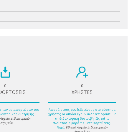
0
0
ΦΟΡΤΩΣΕΙΣ
ΧΡΗΣΤΕΣ
ο των μεταφορτώσων του
Αφορά στους συνδεδεμένους στο σύστημα
δακτορικής διατριβής.
χρήστες οι οποίοι έχουν αλληλεπιδράσει με
 Αρχείο Διδακτορικών
τη διδακτορική διατριβή. Ως επί το
ιατριβών
.
πλείστον, αφορά τις μεταφορτώσεις.
Πηγή:
Εθνικό Αρχείο Διδακτορικών
Διατριβών
.