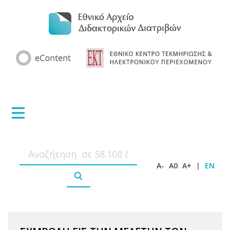
A-
A0
A+
|
EN