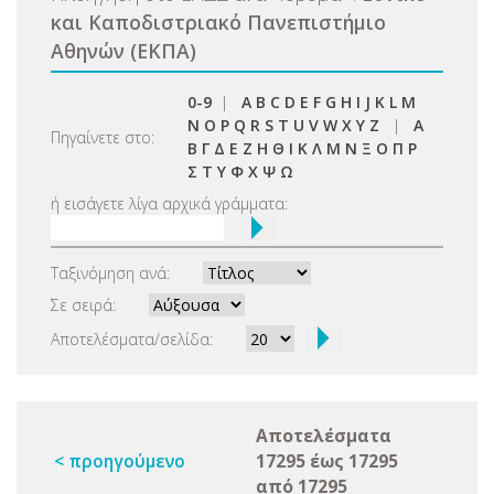
και Καποδιστριακό Πανεπιστήμιο
Αθηνών (ΕΚΠΑ)
0-9
|
A
B
C
D
E
F
G
H
I
J
K
L
M
N
O
P
Q
R
S
T
U
V
W
X
Y
Z
|
Α
Πηγαίνετε στο:
Β
Γ
Δ
Ε
Ζ
Η
Θ
Ι
Κ
Λ
Μ
Ν
Ξ
Ο
Π
Ρ
Σ
Τ
Υ
Φ
Χ
Ψ
Ω
ή εισάγετε λίγα αρχικά γράμματα:
Ταξινόμηση ανά:
Σε σειρά:
Αποτελέσματα/σελίδα:
Αποτελέσματα
< προηγούμενο
17295 έως 17295
από 17295