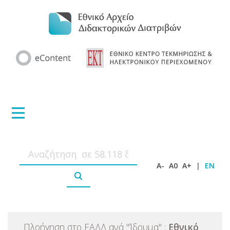
A-
A0
A+
|
EN
Πλοήγηση στο ΕΑΔΔ ανά
"
Ίδρυμα
"
:
Εθνικό