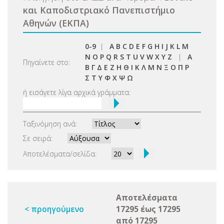
και Καποδιστριακό Πανεπιστήμιο
Αθηνών (ΕΚΠΑ)
0-9
|
A
B
C
D
E
F
G
H
I
J
K
L
M
N
O
P
Q
R
S
T
U
V
W
X
Y
Z
|
Α
Πηγαίνετε στο:
Β
Γ
Δ
Ε
Ζ
Η
Θ
Ι
Κ
Λ
Μ
Ν
Ξ
Ο
Π
Ρ
Σ
Τ
Υ
Φ
Χ
Ψ
Ω
ή εισάγετε λίγα αρχικά γράμματα:
Ταξινόμηση ανά:
Σε σειρά:
Αποτελέσματα/σελίδα:
Αποτελέσματα
< προηγούμενο
17295 έως 17295
από 17295