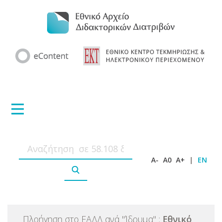
A-
A0
A+
|
EN
Πλοήγηση στο ΕΑΔΔ ανά
"
Ίδρυμα
"
:
Εθνικό