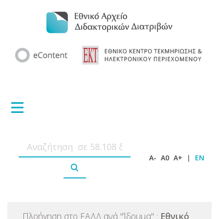
A-
A0
A+
|
EN
Πλοήγηση στο ΕΑΔΔ ανά
"
Ίδρυμα
"
:
Εθνικό