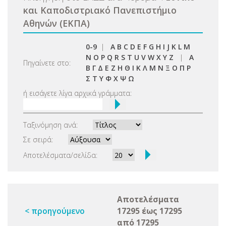
και Καποδιστριακό Πανεπιστήμιο
Αθηνών (ΕΚΠΑ)
0-9
|
A
B
C
D
E
F
G
H
I
J
K
L
M
N
O
P
Q
R
S
T
U
V
W
X
Y
Z
|
Α
Πηγαίνετε στο:
Β
Γ
Δ
Ε
Ζ
Η
Θ
Ι
Κ
Λ
Μ
Ν
Ξ
Ο
Π
Ρ
Σ
Τ
Υ
Φ
Χ
Ψ
Ω
ή εισάγετε λίγα αρχικά γράμματα:
Ταξινόμηση ανά:
Σε σειρά:
Αποτελέσματα/σελίδα:
Αποτελέσματα
< προηγούμενο
17295 έως 17295
από 17295