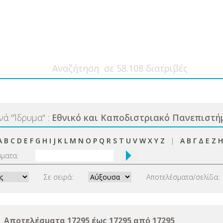
ανά
"
Ίδρυμα
"
:
Εθνικό και Καποδιστριακό Πανεπιστή
A
B
C
D
E
F
G
H
I
J
K
L
M
N
O
P
Q
R
S
T
U
V
W
X
Y
Z
|
Α
Β
Γ
Δ
Ε
Ζ
Η
μματα:
Σε σειρά:
Αποτελέσματα/σελίδα:
Αποτελέσματα 17295 έως 17295 από 17295