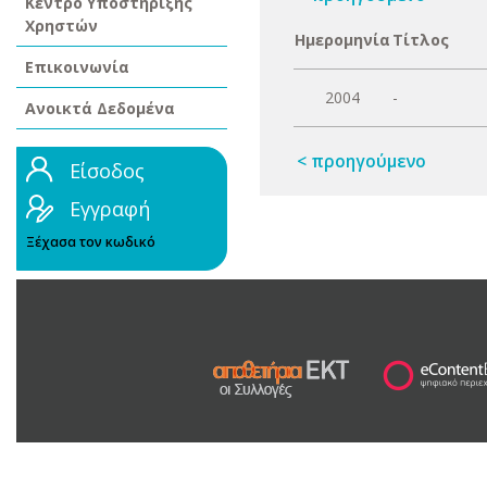
Κέντρο Υποστήριξης
Χρηστών
Ημερομηνία
Τίτλος
Επικοινωνία
2004
-
Ανοικτά Δεδομένα
< προηγούμενο
Είσοδος
Εγγραφή
Ξέχασα τον κωδικό