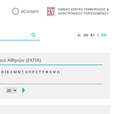
A-
A0
A+
|
EN
μιο Αθηνών (ΕΚΠΑ)
Θ
Ι
Κ
Λ
Μ
Ν
Ξ
Ο
Π
Ρ
Σ
Τ
Υ
Φ
Χ
Ψ
Ω