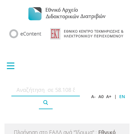
A-
A0
A+
|
EN
Πλοήγηση στο ΕΑΔΔ ανά
"
Ίδρυμα
"
:
Εθνικό