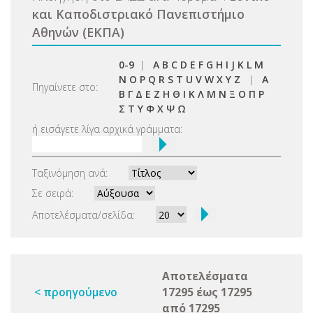
και Καποδιστριακό Πανεπιστήμιο
Αθηνών (ΕΚΠΑ)
0-9
|
A
B
C
D
E
F
G
H
I
J
K
L
M
N
O
P
Q
R
S
T
U
V
W
X
Y
Z
|
Α
Πηγαίνετε στο:
Β
Γ
Δ
Ε
Ζ
Η
Θ
Ι
Κ
Λ
Μ
Ν
Ξ
Ο
Π
Ρ
Σ
Τ
Υ
Φ
Χ
Ψ
Ω
ή εισάγετε λίγα αρχικά γράμματα:
Ταξινόμηση ανά:
Σε σειρά:
Αποτελέσματα/σελίδα:
Αποτελέσματα
< προηγούμενο
17295 έως 17295
από 17295