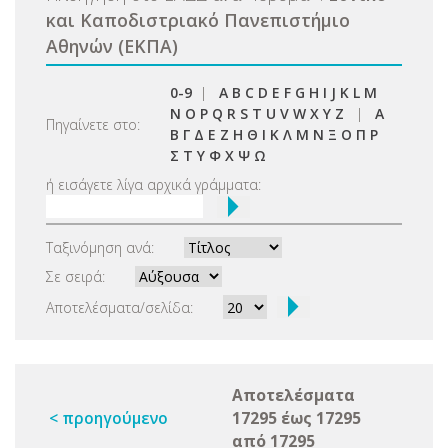
και Καποδιστριακό Πανεπιστήμιο
Αθηνών (ΕΚΠΑ)
0-9
|
A
B
C
D
E
F
G
H
I
J
K
L
M
N
O
P
Q
R
S
T
U
V
W
X
Y
Z
|
Α
Πηγαίνετε στο:
Β
Γ
Δ
Ε
Ζ
Η
Θ
Ι
Κ
Λ
Μ
Ν
Ξ
Ο
Π
Ρ
Σ
Τ
Υ
Φ
Χ
Ψ
Ω
ή εισάγετε λίγα αρχικά γράμματα:
Ταξινόμηση ανά:
Σε σειρά:
Αποτελέσματα/σελίδα:
Αποτελέσματα
< προηγούμενο
17295 έως 17295
από 17295