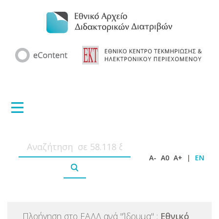
A-
A0
A+
|
EN
Πλοήγηση στο ΕΑΔΔ ανά
"
Ίδρυμα
"
:
Εθνικό