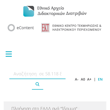
A-
A0
A+
|
EN
Πλοήγηση στο ΕΑΔΔ ανά
"
Ίδρυμα
"
: