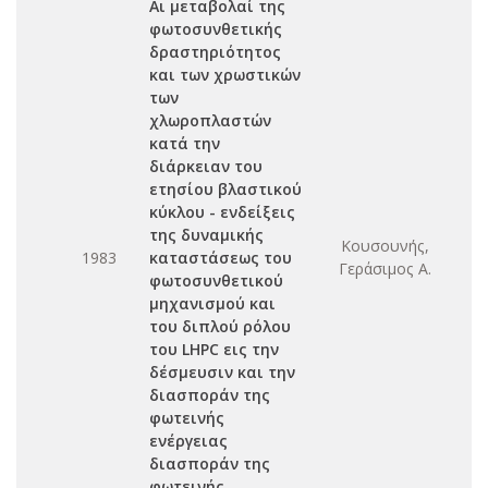
Αι μεταβολαί της
φωτοσυνθετικής
δραστηριότητος
και των χρωστικών
των
χλωροπλαστών
κατά την
διάρκειαν του
ετησίου βλαστικού
κύκλου - ενδείξεις
της δυναμικής
Κουσουνής,
1983
καταστάσεως του
Γεράσιμος Α.
φωτοσυνθετικού
μηχανισμού και
του διπλού ρόλου
του LHPC εις την
δέσμευσιν και την
διασποράν της
φωτεινής
ενέργειας
διασποράν της
φωτεινής