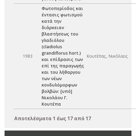
Φωτοπερίοδος και
έντασις φωτισμού
κατά την
διάρκειαν
βλαστήσεως του
γλαδιόλου
(cladiolus
grandiflorus hort.)
1983
Κουτέπας, Νικόλαος
και επίδρασις των
επί της παραγωγής
και του λήθαργου
των νέων
κονδυλόμορφων
βολβών: [υπό]
Νικολάου Γ.
Κουτέπα
Αποτελέσματα 1 έως 17 από 17