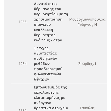
Δυνατότητες
θέρμανσης του
θερμοκηπίου με τη
χρησιμοποίηση
Μαυρογιαννόπουλος,
1983
υπόγειου
Γεώργιος Ν.
εναλλακτή
θερμότητας
εδάφους - αέρα
Έλεγχος
αξιοπιστίας
αριθμητικών
1984
μεθόδων
Σούρδης, Ι.
προσδιορισμού
φυλογενετικών
δέντρων
Εμπλουτισμός της
εκχυλισμένης
ελαιοπυρήνας με
ανόργανα
θρεπτικά στοιχεία
Τσικαλάς,
1985