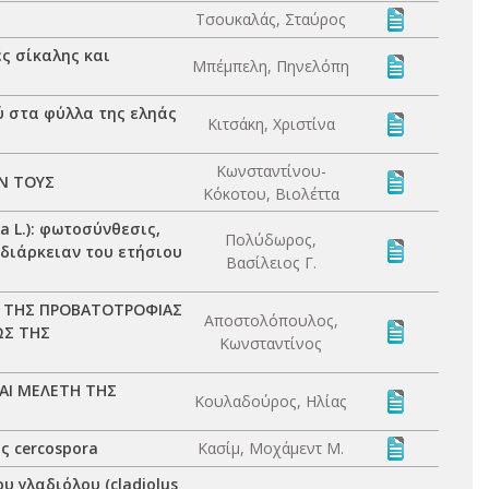
Τσουκαλάς, Σταύρος
ς σίκαλης και
Μπέμπελη, Πηνελόπη
ύ στα φύλλα της εληάς
Κιτσάκη, Χριστίνα
Κωνσταντίνου-
Ν ΤΟΥΣ
Κόκοτου, Βιολέττα
a L.): φωτοσύνθεσις,
Πολύδωρος,
διάρκειαν του ετήσιου
Βασίλειος Γ.
Σ ΤΗΣ ΠΡΟΒΑΤΟΤΡΟΦΙΑΣ
Αποστολόπουλος,
ΩΣ ΤΗΣ
Κωνσταντίνος
ΑΙ ΜΕΛΕΤΗ ΤΗΣ
Κουλαδούρος, Ηλίας
ς cercospora
Κασίμ, Μοχάμεντ Μ.
 γλαδιόλου (cladiolus