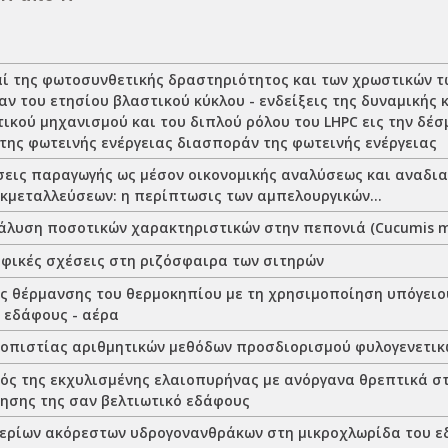
αί της φωτοσυνθετικής δραστηριότητος και των χρωστικών 
αν του ετησίου βλαστικού κύκλου - ενδείξεις της δυναμικής
κού μηχανισμού και του διπλού ρόλου του LHPC εις την δέσ
της φωτεινής ενέργειας διασποράν της φωτεινής ενέργειας
σεις παραγωγής ως μέσον οικονομικής αναλύσεως και αναδι
εκμεταλλεύσεων: η περίπτωσις των αμπελουργικών...
νάλυση ποσοτικών χαρακτηριστικών στην πεπονιά (Cucumis me
φικές σχέσεις στη ριζόσφαιρα των σιτηρών
ς θέρμανσης του θερμοκηπίου με τη χρησιμοποίηση υπόγειο
 εδάφους - αέρα
ιοπιστίας αριθμητικών μεθόδων προσδιορισμού φυλογενετικ
ός της εκχυλισμένης ελαιοπυρήνας με ανόργανα θρεπτικά στ
ησης της σαν βελτιωτικό εδάφους
ερίων ακόρεστων υδρογονανθράκων στη μικροχλωρίδα του 