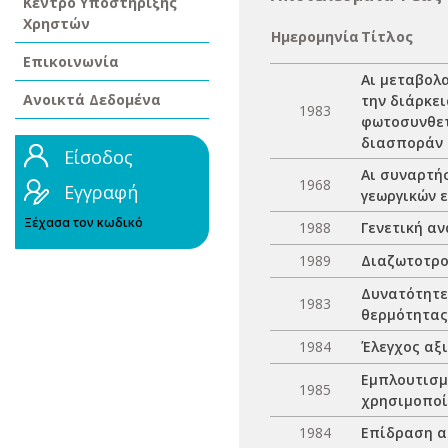
Κέντρο Υποστήριξης
Χρηστών
Ημερομηνία
Τίτλος
Επικοινωνία
Αι μεταβολ
Ανοικτά Δεδομένα
την διάρκει
1983
φωτοσυνθετι
διασποράν 
Είσοδος
Αι συναρτή
1968
Εγγραφή
γεωργικών 
Ξέχασα τον κωδικό
1988
Γενετική α
1989
Διαζωτοτρο
Δυνατότητε
1983
θερμότητας
1984
Έλεγχος αξ
Εμπλουτισμ
1985
χρησιμοποί
1984
Επίδραση α