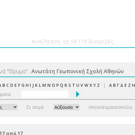
ανά
"
Ίδρυμα
"
:
Ανωτάτη Γεωπονική Σχολή Αθηνών
A
B
C
D
E
F
G
H
I
J
K
L
M
N
O
P
Q
R
S
T
U
V
W
X
Y
Z
|
Α
Β
Γ
Δ
Ε
Ζ
Η
μματα:
Σε σειρά:
Αποτελέσματα/σελίδα:
17 από 17