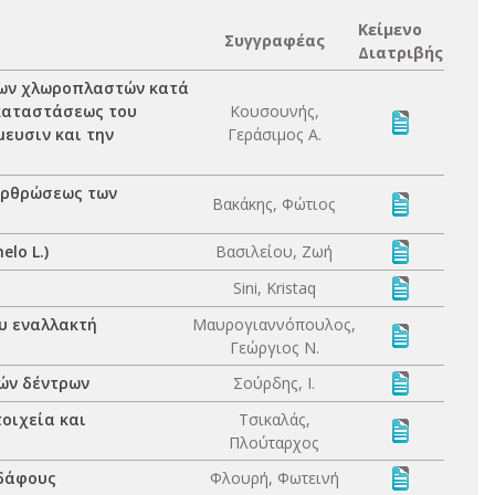
Κείμενο
Συγγραφέας
Διατριβής
των χλωροπλαστών κατά
 καταστάσεως του
Κουσουνής,
μευσιν και την
Γεράσιμος Α.
αρθρώσεως των
Βακάκης, Φώτιος
lo L.)
Βασιλείου, Ζωή
Sini, Kristaq
υ εναλλακτή
Μαυρογιαννόπουλος,
Γεώργιος Ν.
ών δέντρων
Σούρδης, Ι.
οιχεία και
Τσικαλάς,
Πλούταρχος
εδάφους
Φλουρή, Φωτεινή