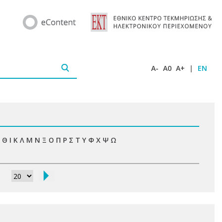
A-
A0
A+
|
EN
Θ
Ι
Κ
Λ
Μ
Ν
Ξ
Ο
Π
Ρ
Σ
Τ
Υ
Φ
Χ
Ψ
Ω