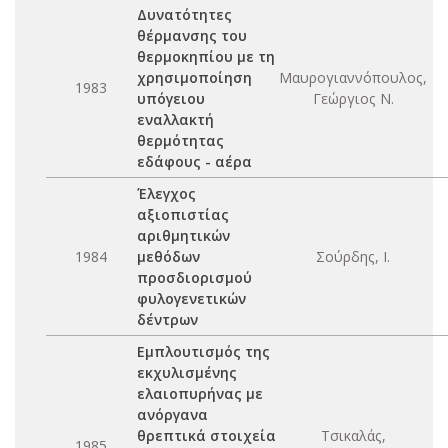
Δυνατότητες
θέρμανσης του
θερμοκηπίου με τη
χρησιμοποίηση
Μαυρογιαννόπουλος,
1983
υπόγειου
Γεώργιος Ν.
εναλλακτή
θερμότητας
εδάφους - αέρα
Έλεγχος
αξιοπιστίας
αριθμητικών
1984
μεθόδων
Σούρδης, Ι.
προσδιορισμού
φυλογενετικών
δέντρων
Εμπλουτισμός της
εκχυλισμένης
ελαιοπυρήνας με
ανόργανα
θρεπτικά στοιχεία
Τσικαλάς,
1985