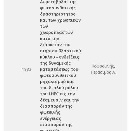
Αι μεταβολαί της
φωτοσυνθετικής
δραστηριότητος
και των χρωστικών
των
χλωροπλαστών
κατά την
διάρκειαν του
ετησίου βλαστικού
κύκλου - ενδείξεις
της δυναμικής
Κουσουνής,
1983
καταστάσεως του
Γεράσιμος Α.
φωτοσυνθετικού
μηχανισμού και
του διπλού ρόλου
του LHPC εις την
δέσμευσιν και την
διασποράν της
φωτεινής
ενέργειας
διασποράν της
φωτεινής