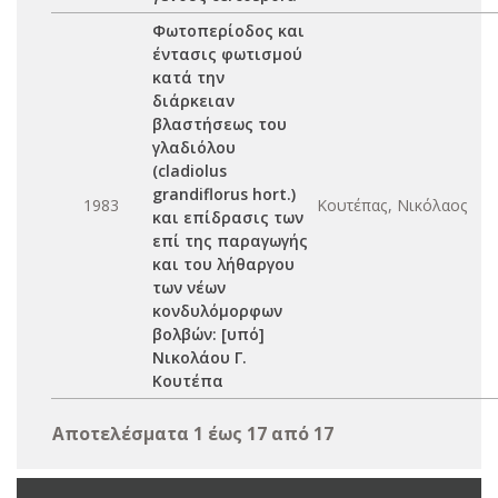
Φωτοπερίοδος και
έντασις φωτισμού
κατά την
διάρκειαν
βλαστήσεως του
γλαδιόλου
(cladiolus
grandiflorus hort.)
1983
Κουτέπας, Νικόλαος
και επίδρασις των
επί της παραγωγής
και του λήθαργου
των νέων
κονδυλόμορφων
βολβών: [υπό]
Νικολάου Γ.
Κουτέπα
Αποτελέσματα 1 έως 17 από 17