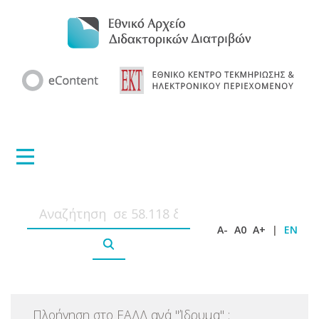
A-
A0
A+
|
EN
Πλοήγηση στο ΕΑΔΔ ανά
"
Ίδρυμα
"
: