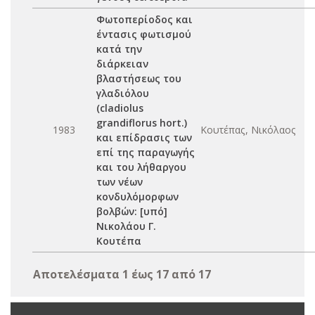
Φωτοπερίοδος και
έντασις φωτισμού
κατά την
διάρκειαν
βλαστήσεως του
γλαδιόλου
(cladiolus
grandiflorus hort.)
1983
Κουτέπας, Νικόλαος
και επίδρασις των
επί της παραγωγής
και του λήθαργου
των νέων
κονδυλόμορφων
βολβών: [υπό]
Νικολάου Γ.
Κουτέπα
Αποτελέσματα 1 έως 17 από 17