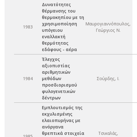
Δυνατότητες
θέρμανσης του
θερμοκηπίου με τη
χρησιμοποίηση
Μαυρογιαννόπουλος,
1983
υπόγειου
Γεώργιος Ν.
εναλλακτή
θερμότητας
εδάφους - αέρα
Έλεγχος
αξιοπιστίας
αριθμητικών
1984
μεθόδων
Σούρδης, Ι.
προσδιορισμού
φυλογενετικών
δέντρων
Εμπλουτισμός της
εκχυλισμένης
ελαιοπυρήνας με
ανόργανα
θρεπτικά στοιχεία
Τσικαλάς,
1985