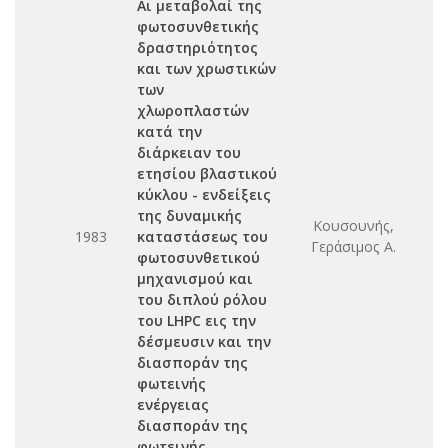
Αι μεταβολαί της
φωτοσυνθετικής
δραστηριότητος
και των χρωστικών
των
χλωροπλαστών
κατά την
διάρκειαν του
ετησίου βλαστικού
κύκλου - ενδείξεις
της δυναμικής
Κουσουνής,
1983
καταστάσεως του
Γεράσιμος Α.
φωτοσυνθετικού
μηχανισμού και
του διπλού ρόλου
του LHPC εις την
δέσμευσιν και την
διασποράν της
φωτεινής
ενέργειας
διασποράν της
φωτεινής