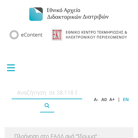
A-
A0
A+
|
EN
Πλοήγηση στο ΕΑΔΔ ανά
"
Ίδρυμα
"
: