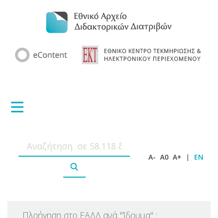
A-
A0
A+
|
EN
Πλοήγηση στο ΕΑΔΔ ανά
"
Ίδρυμα
"
: