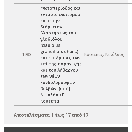
Φωτοπερίοδος και
έντασις φωτισμού
κατά την
διάρκειαν
βλαστήσεως του
γλαδιόλου
(cladiolus
grandiflorus hort.)
1983
Κουτέπας, Νικόλαος
και επίδρασις των
επί της παραγωγής
και του λήθαργου
των νέων
κονδυλόμορφων
βολβών: [υπό]
Νικολάου Γ.
Κουτέπα
Αποτελέσματα 1 έως 17 από 17