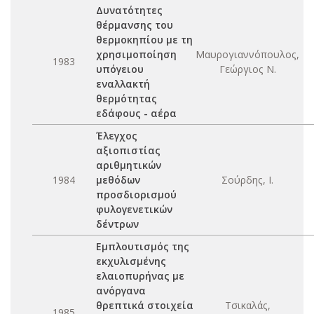
Δυνατότητες
θέρμανσης του
θερμοκηπίου με τη
χρησιμοποίηση
Μαυρογιαννόπουλος,
1983
υπόγειου
Γεώργιος Ν.
εναλλακτή
θερμότητας
εδάφους - αέρα
Έλεγχος
αξιοπιστίας
αριθμητικών
1984
μεθόδων
Σούρδης, Ι.
προσδιορισμού
φυλογενετικών
δέντρων
Εμπλουτισμός της
εκχυλισμένης
ελαιοπυρήνας με
ανόργανα
θρεπτικά στοιχεία
Τσικαλάς,
1985