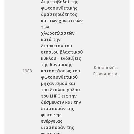
Αι μεταβολαί της
φωτοσυνθετικής
δραστηριότητος
και των χρωστικών
των
χλωροπλαστών
κατά την
διάρκειαν του
ετησίου βλαστικού
κύκλου - ενδείξεις
της δυναμικής
Κουσουνής,
1983
καταστάσεως του
Γεράσιμος Α.
φωτοσυνθετικού
μηχανισμού και
του διπλού ρόλου
του LHPC εις την
δέσμευσιν και την
διασποράν της
φωτεινής
ενέργειας
διασποράν της
φωτεινής