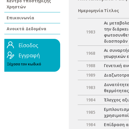
Κέντρο Υποστήριξης
Χρηστών
Ημερομηνία
Τίτλος
Επικοινωνία
Αι μεταβολ
Ανοικτά Δεδομένα
την διάρκει
1983
φωτοσυνθετι
διασποράν 
Είσοδος
Αι συναρτή
1968
Εγγραφή
γεωργικών 
Ξέχασα τον κωδικό
1988
Γενετική α
1989
Διαζωτοτρο
Δυνατότητε
1983
θερμότητας
1984
Έλεγχος αξ
Εμπλουτισμ
1985
χρησιμοποί
1984
Επίδραση α