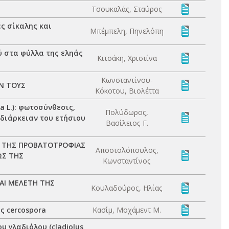
Τσουκαλάς, Σταύρος
ς σίκαλης και
Μπέμπελη, Πηνελόπη
ύ στα φύλλα της εληάς
Κιτσάκη, Χριστίνα
Κωνσταντίνου-
Ν ΤΟΥΣ
Κόκοτου, Βιολέττα
a L.): φωτοσύνθεσις,
Πολύδωρος,
διάρκειαν του ετήσιου
Βασίλειος Γ.
Σ ΤΗΣ ΠΡΟΒΑΤΟΤΡΟΦΙΑΣ
Αποστολόπουλος,
ΩΣ ΤΗΣ
Κωνσταντίνος
ΑΙ ΜΕΛΕΤΗ ΤΗΣ
Κουλαδούρος, Ηλίας
ς cercospora
Κασίμ, Μοχάμεντ Μ.
 γλαδιόλου (cladiolus