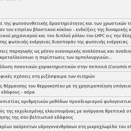
αί της φωτοσυνθετικής δραστηριότητος και των χρωστικών 
αν του ετησίου βλαστικού κύκλου - ενδείξεις της δυναμικής
κού μηχανισμού και του διπλού ρόλου του LHPC εις την δέσ
της φωτεινής ενέργειας διασποράν της φωτεινής ενέργειας
σεις παραγωγής ως μέσον οικονομικής αναλύσεως και αναδι
εκμεταλλεύσεων: η περίπτωσις των αμπελουργικών...
νάλυση ποσοτικών χαρακτηριστικών στην πεπονιά (Cucumis me
φικές σχέσεις στη ριζόσφαιρα των σιτηρών
ς θέρμανσης του θερμοκηπίου με τη χρησιμοποίηση υπόγειο
 εδάφους - αέρα
ιοπιστίας αριθμητικών μεθόδων προσδιορισμού φυλογενετικ
ός της εκχυλισμένης ελαιοπυρήνας με ανόργανα θρεπτικά στ
ησης της σαν βελτιωτικό εδάφους
ερίων ακόρεστων υδρογονανθράκων στη μικροχλωρίδα του 