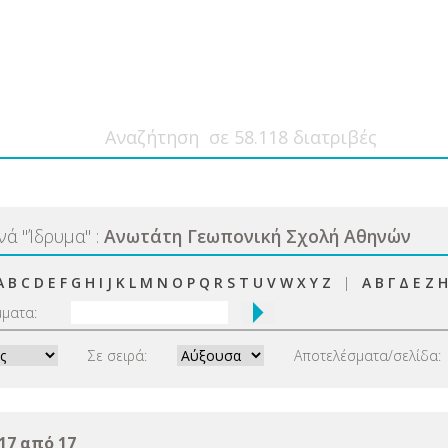
ανά
"
Ίδρυμα
"
:
Ανωτάτη Γεωπονική Σχολή Αθηνών
A
B
C
D
E
F
G
H
I
J
K
L
M
N
O
P
Q
R
S
T
U
V
W
X
Y
Z
|
Α
Β
Γ
Δ
Ε
Ζ
Η
μματα:
Σε σειρά:
Αποτελέσματα/σελίδα:
17 από 17