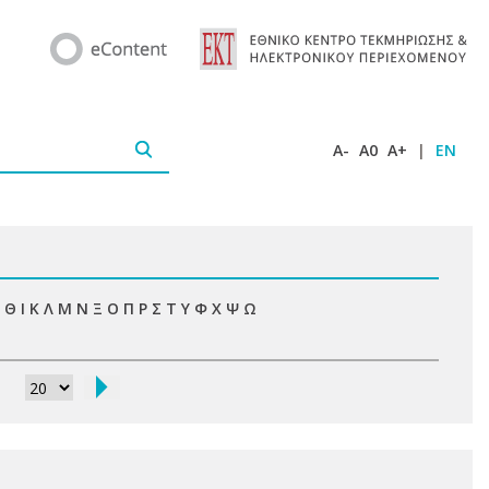
A-
A0
A+
|
EN
Θ
Ι
Κ
Λ
Μ
Ν
Ξ
Ο
Π
Ρ
Σ
Τ
Υ
Φ
Χ
Ψ
Ω