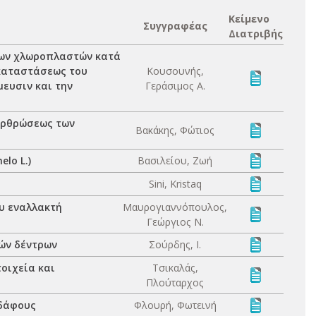
Κείμενο
Συγγραφέας
Διατριβής
των χλωροπλαστών κατά
 καταστάσεως του
Κουσουνής,
μευσιν και την
Γεράσιμος Α.
αρθρώσεως των
Βακάκης, Φώτιος
lo L.)
Βασιλείου, Ζωή
Sini, Kristaq
υ εναλλακτή
Μαυρογιαννόπουλος,
Γεώργιος Ν.
ών δέντρων
Σούρδης, Ι.
οιχεία και
Τσικαλάς,
Πλούταρχος
εδάφους
Φλουρή, Φωτεινή