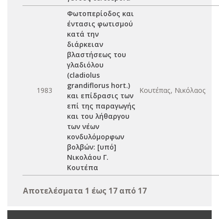
Φωτοπερίοδος και
έντασις φωτισμού
κατά την
διάρκειαν
βλαστήσεως του
γλαδιόλου
(cladiolus
grandiflorus hort.)
1983
Κουτέπας, Νικόλαος
και επίδρασις των
επί της παραγωγής
και του λήθαργου
των νέων
κονδυλόμορφων
βολβών: [υπό]
Νικολάου Γ.
Κουτέπα
Αποτελέσματα 1 έως 17 από 17