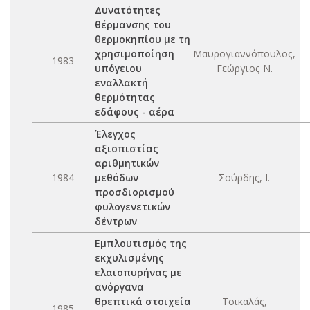
Δυνατότητες
θέρμανσης του
θερμοκηπίου με τη
χρησιμοποίηση
Μαυρογιαννόπουλος,
1983
υπόγειου
Γεώργιος Ν.
εναλλακτή
θερμότητας
εδάφους - αέρα
Έλεγχος
αξιοπιστίας
αριθμητικών
1984
μεθόδων
Σούρδης, Ι.
προσδιορισμού
φυλογενετικών
δέντρων
Εμπλουτισμός της
εκχυλισμένης
ελαιοπυρήνας με
ανόργανα
θρεπτικά στοιχεία
Τσικαλάς,
1985