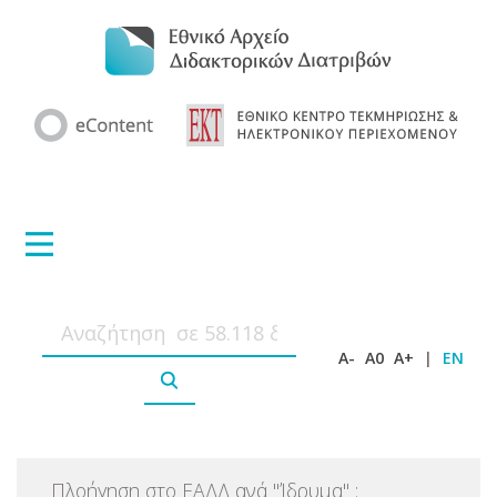
A-
A0
A+
|
EN
Πλοήγηση στο ΕΑΔΔ ανά
"
Ίδρυμα
"
: