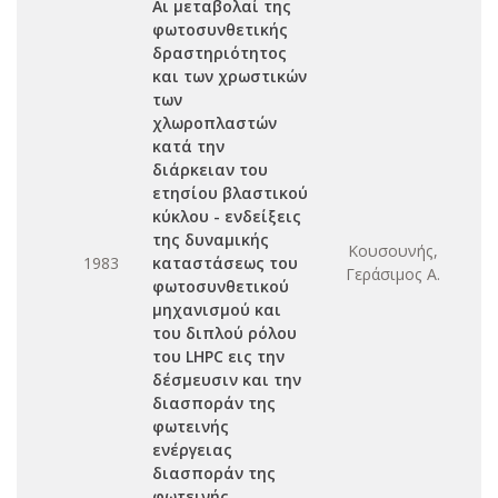
Αι μεταβολαί της
φωτοσυνθετικής
δραστηριότητος
και των χρωστικών
των
χλωροπλαστών
κατά την
διάρκειαν του
ετησίου βλαστικού
κύκλου - ενδείξεις
της δυναμικής
Κουσουνής,
1983
καταστάσεως του
Γεράσιμος Α.
φωτοσυνθετικού
μηχανισμού και
του διπλού ρόλου
του LHPC εις την
δέσμευσιν και την
διασποράν της
φωτεινής
ενέργειας
διασποράν της
φωτεινής