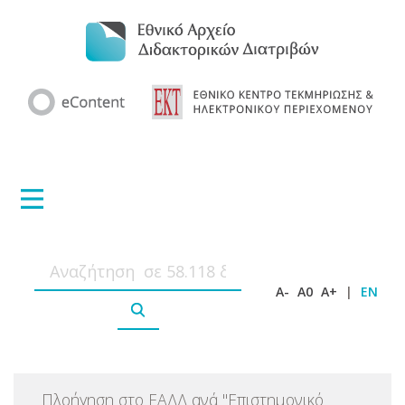
A-
A0
A+
|
EN
Πλοήγηση στο ΕΑΔΔ ανά
"
Επιστημονικό