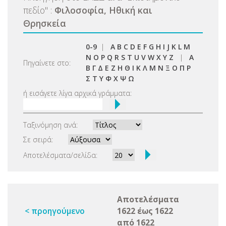
πεδίο
"
:
Φιλοσοφία, Ηθική και
Θρησκεία
0-9
|
A
B
C
D
E
F
G
H
I
J
K
L
M
N
O
P
Q
R
S
T
U
V
W
X
Y
Z
|
Α
Πηγαίνετε στο:
Β
Γ
Δ
Ε
Ζ
Η
Θ
Ι
Κ
Λ
Μ
Ν
Ξ
Ο
Π
Ρ
Σ
Τ
Υ
Φ
Χ
Ψ
Ω
ή εισάγετε λίγα αρχικά γράμματα:
Ταξινόμηση ανά:
Σε σειρά:
Αποτελέσματα/σελίδα:
Αποτελέσματα
< προηγούμενο
1622 έως 1622
από 1622