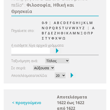
πεδίο
"
:
Φιλοσοφία, Ηθική και
Θρησκεία
0-9
|
A
B
C
D
E
F
G
H
I
J
K
L
M
N
O
P
Q
R
S
T
U
V
W
X
Y
Z
|
Α
Πηγαίνετε στο:
Β
Γ
Δ
Ε
Ζ
Η
Θ
Ι
Κ
Λ
Μ
Ν
Ξ
Ο
Π
Ρ
Σ
Τ
Υ
Φ
Χ
Ψ
Ω
ή εισάγετε λίγα αρχικά γράμματα:
Ταξινόμηση ανά:
Σε σειρά:
Αποτελέσματα/σελίδα:
Αποτελέσματα
< προηγούμενο
1622 έως 1622
από 1622