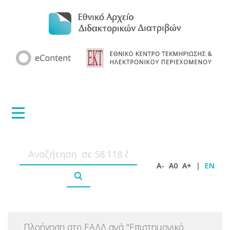
A-
A0
A+
|
EN
Πλοήγηση στο ΕΑΔΔ ανά
"
Επιστημονικό