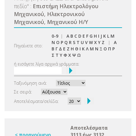
πεδίο
"
:
Επιστήμη Ηλεκτρολόγου
Μηχανικού, Ηλεκτρονικού
Μηχανικού, Μηχανικού Η/Υ
0-9
|
A
B
C
D
E
F
G
H
I
J
K
L
M
N
O
P
Q
R
S
T
U
V
W
X
Y
Z
|
Α
Πηγαίνετε στο:
Β
Γ
Δ
Ε
Ζ
Η
Θ
Ι
Κ
Λ
Μ
Ν
Ξ
Ο
Π
Ρ
Σ
Τ
Υ
Φ
Χ
Ψ
Ω
ή εισάγετε λίγα αρχικά γράμματα:
Ταξινόμηση ανά:
Σε σειρά:
Αποτελέσματα/σελίδα:
Αποτελέσματα
< προηγούμενο
3113 έως 3132