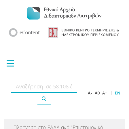
A-
A0
A+
|
EN
Πλοήγηση στο ΕΑΔΔ ανά
"
Επιστημονικό