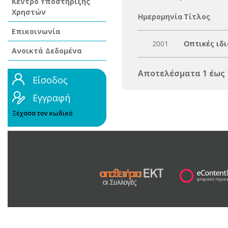
Κέντρο Υποστήριξης
Χρηστών
Ημερομηνία
Τίτλος
Επικοινωνία
2001
Οπτικές ιδ
Ανοικτά Δεδομένα
Αποτελέσματα 1 έως 
Είσοδος
Εγγραφή
Ξέχασα τον κωδικό