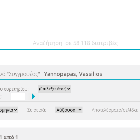
ανά
"
Συγγραφέας
"
:
Yannopapas, Vassilios
ου ευρετηρίου:
:
Σε σειρά:
Αποτελέσματα/σελίδα:
1 από 1