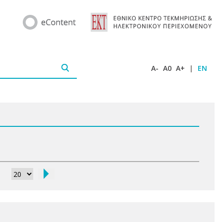
A-
A0
A+
|
EN