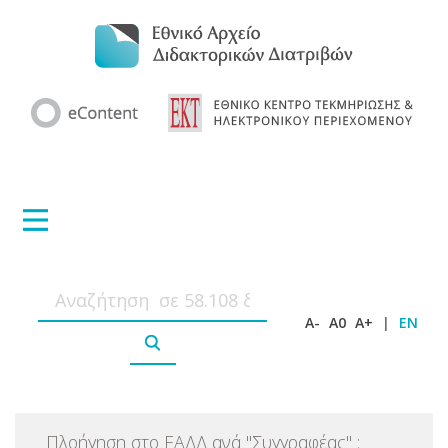
A-
A0
A+
|
EN
Πλοήγηση στο ΕΑΔΔ ανά
"
Συγγραφέας
"
: