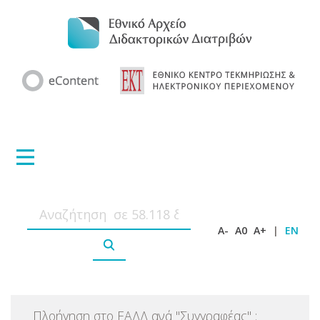
A-
A0
A+
|
EN
Πλοήγηση στο ΕΑΔΔ ανά
"
Συγγραφέας
"
: