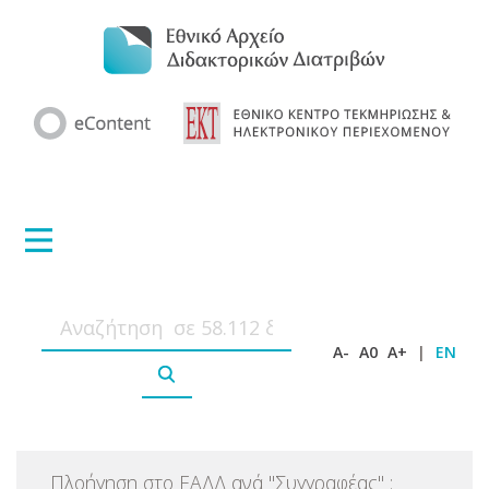
A-
A0
A+
|
EN
Πλοήγηση στο ΕΑΔΔ ανά
"
Συγγραφέας
"
: