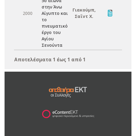
5ο αιώνα
στην Άνω
Γιακούμπ,
2000
Αίγυπτο και
Σαΐντ Χ.
το
πνευματικό
έργο του
Αγίου
Σενούντα
Αποτελέσματα 1 έως 1 από 1