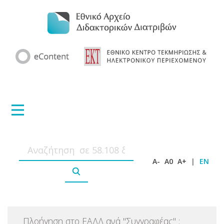
A-
A0
A+
|
EN
Πλοήγηση στο ΕΑΔΔ ανά
"
Συγγραφέας
"
: