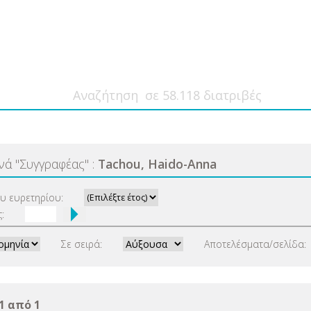
ανά
"
Συγγραφέας
"
:
Tachou, Haido-Anna
ου ευρετηρίου:
:
Σε σειρά:
Αποτελέσματα/σελίδα:
1 από 1