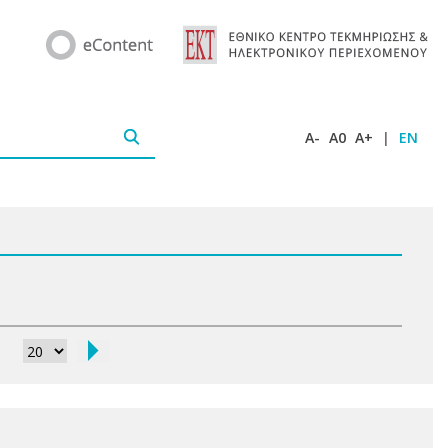
A-
A0
A+
|
EN