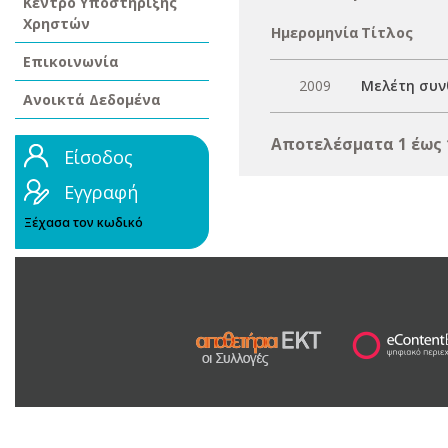
Κέντρο Υποστήριξης
Χρηστών
Ημερομηνία
Τίτλος
Επικοινωνία
2009
Μελέτη συν
Ανοικτά Δεδομένα
Αποτελέσματα 1 έως 
Είσοδος
Εγγραφή
Ξέχασα τον κωδικό