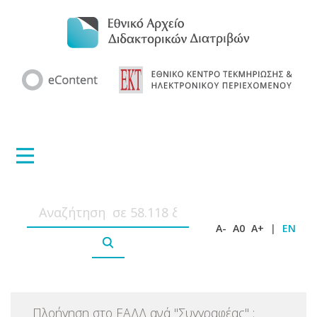
A-
A0
A+
|
EN
Πλοήγηση στο ΕΑΔΔ ανά
"
Συγγραφέας
"
: