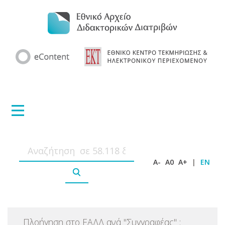
A-
A0
A+
|
EN
Πλοήγηση στο ΕΑΔΔ ανά
"
Συγγραφέας
"
: