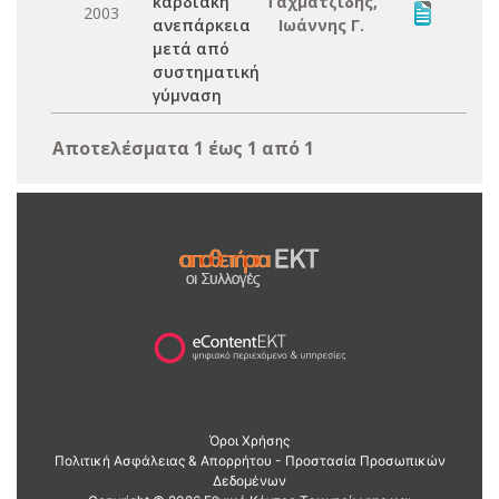
καρδιακή
Ταχματζίδης,
2003
ανεπάρκεια
Ιωάννης Γ.
μετά από
συστηματική
γύμναση
Αποτελέσματα 1 έως 1 από 1