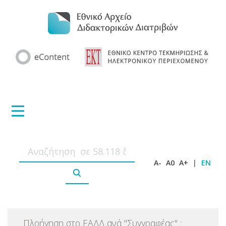
A-
A0
A+
|
EN
Πλοήγηση στο ΕΑΔΔ ανά
"
Συγγραφέας
"
: