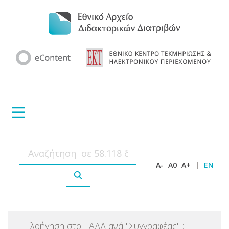
A-
A0
A+
|
EN
Πλοήγηση στο ΕΑΔΔ ανά
"
Συγγραφέας
"
: