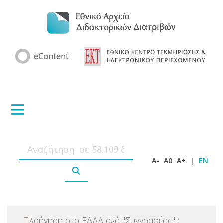
A-
A0
A+
|
EN
Πλοήγηση στο ΕΑΔΔ ανά
"
Συγγραφέας
"
: