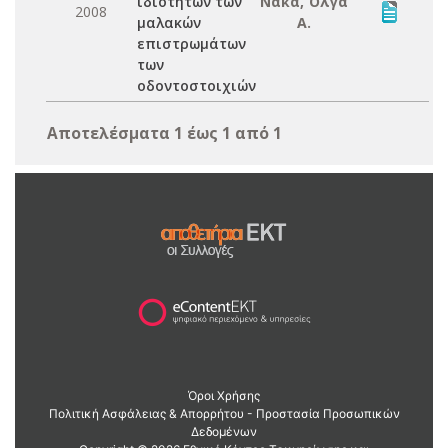
ιδιοτήτων των
Νάκα, Όλγα
2008
μαλακών
Α.
επιστρωμάτων
των
οδοντοστοιχιών
Αποτελέσματα 1 έως 1 από 1