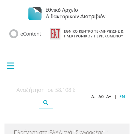
A-
A0
A+
|
EN
Πλοήγηση στο ΕΑΔΔ ανά
"
Συγγραφέας
"
: