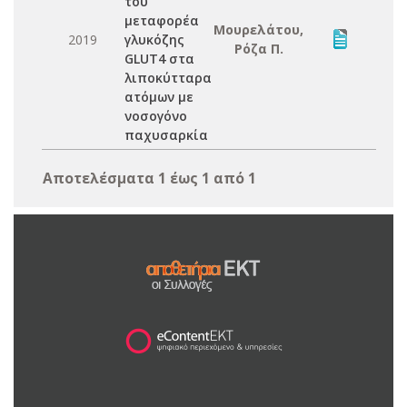
του
μεταφορέα
Μουρελάτου,
2019
γλυκόζης
Ρόζα Π.
GLUT4 στα
λιποκύτταρα
ατόμων με
νοσογόνο
παχυσαρκία
Αποτελέσματα 1 έως 1 από 1