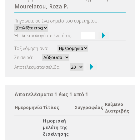
Mourelatou, Roza P.
Πηγαίνετε σε ένα σημείο του ευρετηρίου:
Ή πληκτρολογήστε ένα έτος:
Ταξινόμηση ανά:
Σε σειρά:
Αποτελέσματα/σελίδα:
Αποτελέσματα 1 έως 1 από 1
Κείμενο
Ημερομηνία
Τίτλος
Συγγραφέας
Διατριβής
Η μοριακή
μελέτη της
διακίνησης