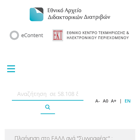
A-
A0
A+
|
EN
Πλοήγηση στο ΕΑΔΔ ανά
"
Συγγραφέας
"
: