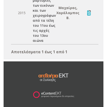
μαρτυρίες
των εικόνων
Μαχαίρας,
και των
2015
Χαράλαμπος
χειρογράφων
Β.
από τα τέλη
του 11ου έως
τις αρχές
του 13ου
αιώνα
Αποτελέσματα 1 έως 1 από 1