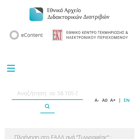
A-
A0
A+
|
EN
Πλοήγηση στο ΕΑΔΔ ανά
"
Συγγραφέας
"
: